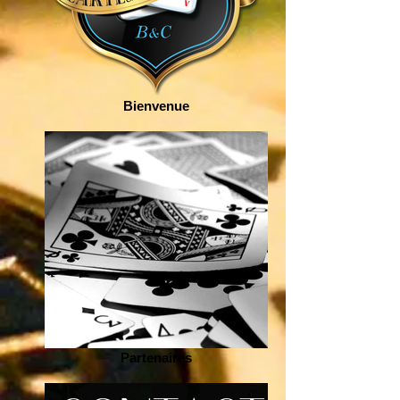
Bienvenue
Partenaires