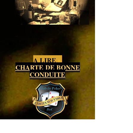
Galerie
A LIRE
:
CHARTE
DE BONNE
CONDUITE
POKER SCHOOL /