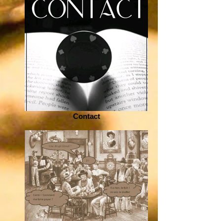
Contact