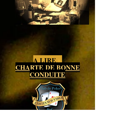
Galerie
A LIRE
:
CHARTE
DE BONNE
CONDUITE
TOURNOIS - Gujan