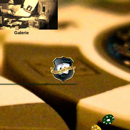
Galerie