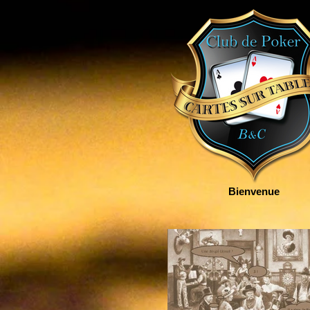
Bienvenue