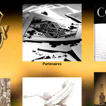
Partenaires