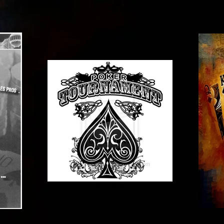
Tournois