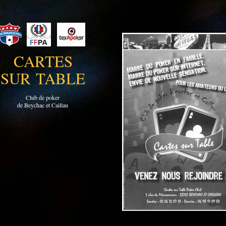
CARTES
SUR TABLE
Club de poker
de Beychac et Caillau
Actualités