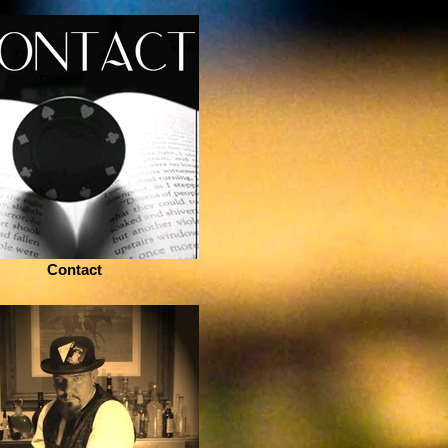
Contact