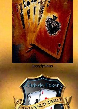
Inscriptions