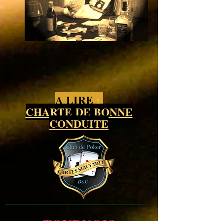
Galerie
A LIRE
:
CHARTE
DE BONNE
CONDUITE