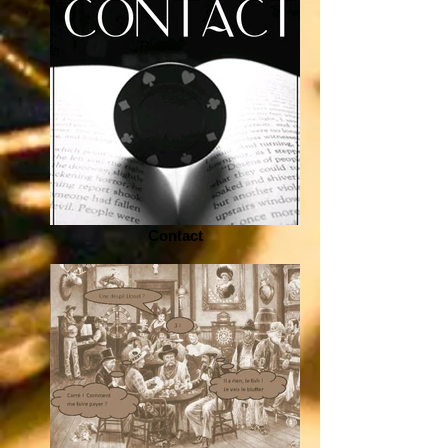
Contact